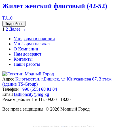
Жилет женский флисовый (42-52)
TJ.10
Подробнее
1
2
Далее →
Униформа в наличии
Униформа на заказ
О Компании
Нам доверяют
Контакты
Наши работы
Адрес
Кыргызстан, г.Бишкек, ул.Юнусалиева 87, 3 этаж
(здание TS-Group)
Teлефон
+996 (555)
68 91 04
Email
fashioncity@mg.kg
Режим работы
Пн-Пт: 09.00 - 18.00
Все права защищены. © 2026 Модный Город