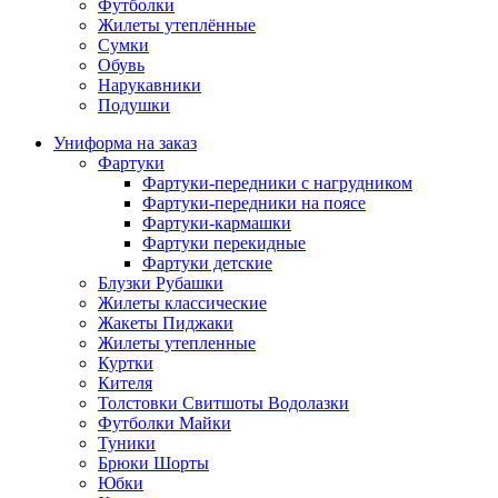
Футболки
Жилеты утеплённые
Сумки
Обувь
Нарукавники
Подушки
Униформа на заказ
Фартуки
Фартуки-передники с нагрудником
Фартуки-передники на поясе
Фартуки-кармашки
Фартуки перекидные
Фартуки детские
Блузки Рубашки
Жилеты классические
Жакеты Пиджаки
Жилеты утепленные
Куртки
Кителя
Толстовки Свитшоты Водолазки
Футболки Майки
Туники
Брюки Шорты
Юбки