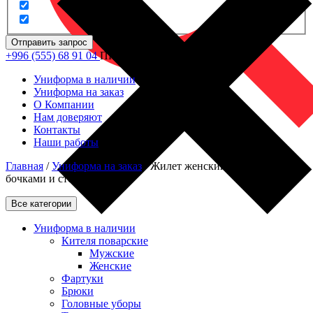
Отправить запрос
+996 (555) 68 91 04
ПН - ПТ: 09.00 - 18.00
Униформа в наличии
Униформа на заказ
О Компании
Нам доверяют
Контакты
Наши работы
Главная
/
Униформа на заказ
/
Жилет женский утепленный с
бочками и стёжкой (42-48)
Все категории
Униформа в наличии
Кителя поварские
Мужские
Женские
Фартуки
Брюки
Головные уборы