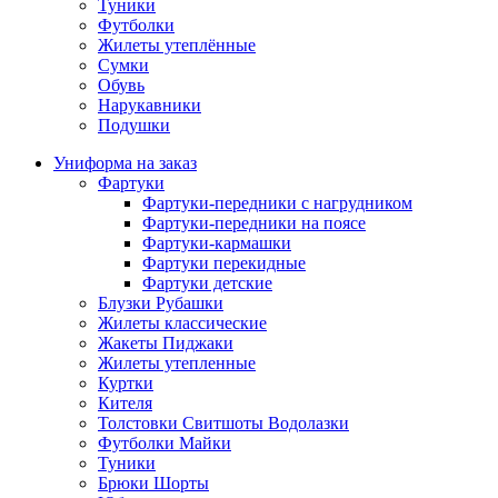
Туники
Футболки
Жилеты утеплённые
Сумки
Обувь
Нарукавники
Подушки
Униформа на заказ
Фартуки
Фартуки-передники с нагрудником
Фартуки-передники на поясе
Фартуки-кармашки
Фартуки перекидные
Фартуки детские
Блузки Рубашки
Жилеты классические
Жакеты Пиджаки
Жилеты утепленные
Куртки
Кителя
Толстовки Свитшоты Водолазки
Футболки Майки
Туники
Брюки Шорты