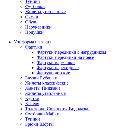
Туники
Футболки
Жилеты утеплённые
Сумки
Обувь
Нарукавники
Подушки
Униформа на заказ
Фартуки
Фартуки-передники с нагрудником
Фартуки-передники на поясе
Фартуки-кармашки
Фартуки перекидные
Фартуки детские
Блузки Рубашки
Жилеты классические
Жакеты Пиджаки
Жилеты утепленные
Куртки
Кителя
Толстовки Свитшоты Водолазки
Футболки Майки
Туники
Брюки Шорты