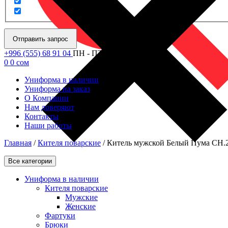
Отправить запрос
+996 (555) 68 91 04
ПН - ПТ: 09.00 - 18.00
0
0
сом
Униформа в наличии
Униформа на заказ
О Компании
Нам доверяют
Контакты
Наши работы
Главная
/
Кителя поварские
/
Китель мужской Белый Пума CH.
Все категории
Униформа в наличии
Кителя поварские
Мужские
Женские
Фартуки
Брюки