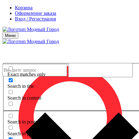
Корзина
Оформление заказа
Вход / Регистрация
Меню
Exact matches only
Search in title
Search in content
Search in posts
Search in pages