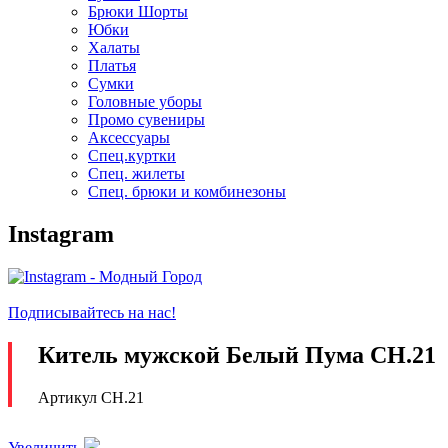
Брюки Шорты
Юбки
Халаты
Платья
Сумки
Головные уборы
Промо сувениры
Аксессуары
Спец.куртки
Спец. жилеты
Спец. брюки и комбинезоны
Instagram
Подписывайтесь на нас!
Китель мужской Белый Пума CH.21
Артикул CH.21
Увеличить