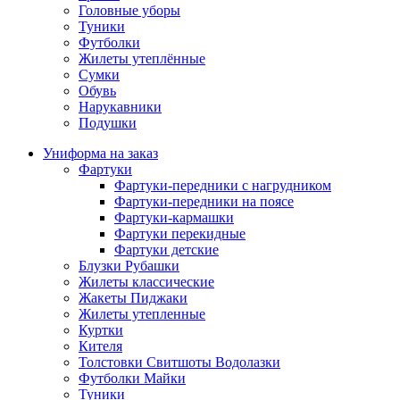
Головные уборы
Туники
Футболки
Жилеты утеплённые
Сумки
Обувь
Нарукавники
Подушки
Униформа на заказ
Фартуки
Фартуки-передники с нагрудником
Фартуки-передники на поясе
Фартуки-кармашки
Фартуки перекидные
Фартуки детские
Блузки Рубашки
Жилеты классические
Жакеты Пиджаки
Жилеты утепленные
Куртки
Кителя
Толстовки Свитшоты Водолазки
Футболки Майки
Туники