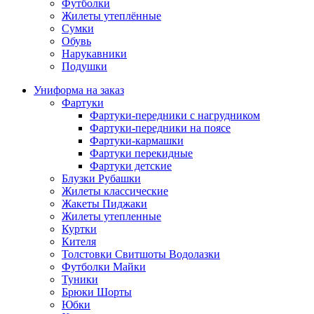
Футболки
Жилеты утеплённые
Сумки
Обувь
Нарукавники
Подушки
Униформа на заказ
Фартуки
Фартуки-передники с нагрудником
Фартуки-передники на поясе
Фартуки-кармашки
Фартуки перекидные
Фартуки детские
Блузки Рубашки
Жилеты классические
Жакеты Пиджаки
Жилеты утепленные
Куртки
Кителя
Толстовки Свитшоты Водолазки
Футболки Майки
Туники
Брюки Шорты
Юбки