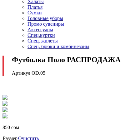
Халаты
Платья
Сумки
Головные уборы
Промо сувениры
Аксессуары
Спец.куртки
Спец. жилеты
Спец. брюки и комбинезоны
Футболка Поло РАСПРОДАЖА
Артикул OD.05
850
сом
Размер
Очистить