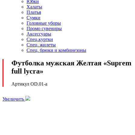
Юбки
Халаты
Платья
Сумки
Головные уборы
Промо сувениры
Аксессуары
Спец.куртки
Спец. жилеты
Спец. брюки и комбинезоны
Футболка мужская Желтая «Suprem
full lycra»
Артикул OD.01-a
Увеличить