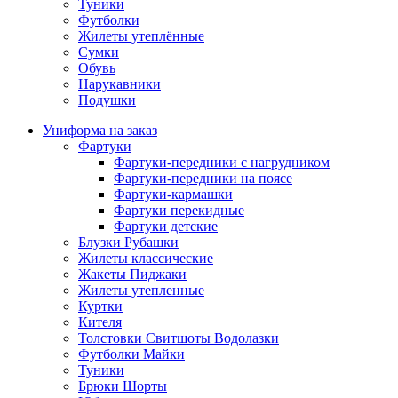
Туники
Футболки
Жилеты утеплённые
Сумки
Обувь
Нарукавники
Подушки
Униформа на заказ
Фартуки
Фартуки-передники с нагрудником
Фартуки-передники на поясе
Фартуки-кармашки
Фартуки перекидные
Фартуки детские
Блузки Рубашки
Жилеты классические
Жакеты Пиджаки
Жилеты утепленные
Куртки
Кителя
Толстовки Свитшоты Водолазки
Футболки Майки
Туники
Брюки Шорты