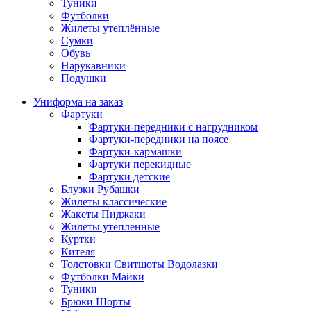
Туники
Футболки
Жилеты утеплённые
Сумки
Обувь
Нарукавники
Подушки
Униформа на заказ
Фартуки
Фартуки-передники с нагрудником
Фартуки-передники на поясе
Фартуки-кармашки
Фартуки перекидные
Фартуки детские
Блузки Рубашки
Жилеты классические
Жакеты Пиджаки
Жилеты утепленные
Куртки
Кителя
Толстовки Свитшоты Водолазки
Футболки Майки
Туники
Брюки Шорты