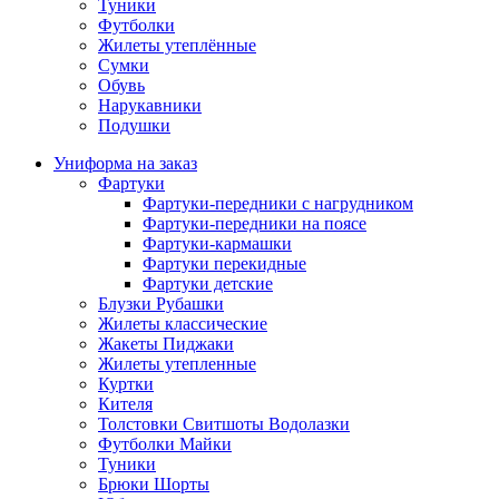
Туники
Футболки
Жилеты утеплённые
Сумки
Обувь
Нарукавники
Подушки
Униформа на заказ
Фартуки
Фартуки-передники с нагрудником
Фартуки-передники на поясе
Фартуки-кармашки
Фартуки перекидные
Фартуки детские
Блузки Рубашки
Жилеты классические
Жакеты Пиджаки
Жилеты утепленные
Куртки
Кителя
Толстовки Свитшоты Водолазки
Футболки Майки
Туники
Брюки Шорты