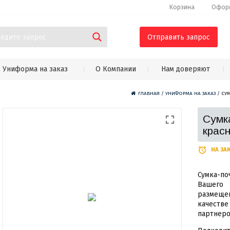
Корзина
Оформ
Отправить запрос
Униформа на заказ
О Компании
Нам доверяют
ГЛАВНАЯ
/
УНИФОРМА НА ЗАКАЗ
/
СУ
Сумк
крас
НА ЗА
Сумка-
Вашего
размещен
качест
партнеро