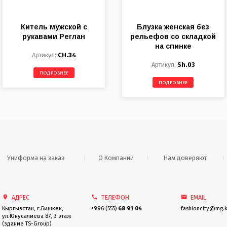
Китель мужской с
Блузка женская без
рукавами Реглан
рельефов со складкой
на спинке
CH.34
Sh.03
ПОДРОБНЕЕ
ПОДРОБНЕЕ
Униформа на заказ
О Компании
Нам доверяют
АДРЕС
TEЛЕФОН
EMAIL
Кыргызстан, г.Бишкек,
+996 (555)
68 91 04
fashioncity@mg.
ул.Юнусалиева 87, 3 этаж
(здание TS-Group)