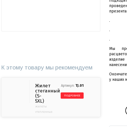
Подход
провед
презента
.
.
.
Мы пре
расцвето
изделие
нанесени
К этому товару мы рекомендуем
Окончате
у наших 
Жилет
TJ.01
стеганный
(S-
ПОДРОБНЕЕ
5XL)
ЖИЛЕТЫ
УТЕПЛЕННЫЕ