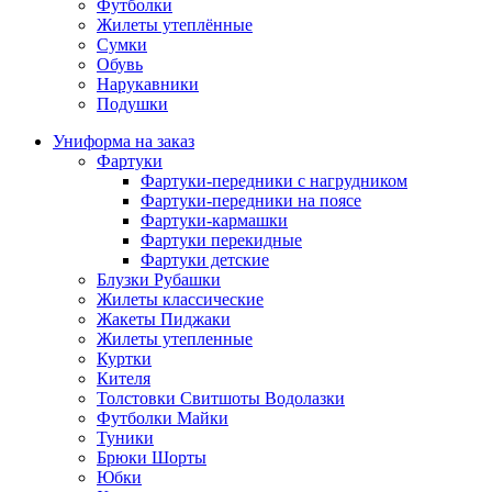
Футболки
Жилеты утеплённые
Сумки
Обувь
Нарукавники
Подушки
Униформа на заказ
Фартуки
Фартуки-передники с нагрудником
Фартуки-передники на поясе
Фартуки-кармашки
Фартуки перекидные
Фартуки детские
Блузки Рубашки
Жилеты классические
Жакеты Пиджаки
Жилеты утепленные
Куртки
Кителя
Толстовки Свитшоты Водолазки
Футболки Майки
Туники
Брюки Шорты
Юбки