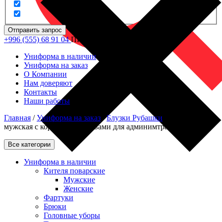
Отправить запрос
+996 (555) 68 91 04
ПН - ПТ: 09.00 - 18.00
Униформа в наличии
Униформа на заказ
О Компании
Нам доверяют
Контакты
Наши работы
Главная
/
Униформа на заказ
/
Блузки Рубашки
/
Рубашка
мужская с короткими рукавами для админимтратора
Все категории
Униформа в наличии
Кителя поварские
Мужские
Женские
Фартуки
Брюки
Головные уборы