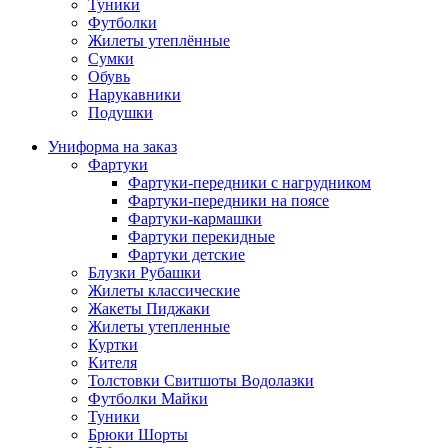
Туники
Футболки
Жилеты утеплённые
Сумки
Обувь
Нарукавники
Подушки
Униформа на заказ
Фартуки
Фартуки-передники с нагрудником
Фартуки-передники на поясе
Фартуки-кармашки
Фартуки перекидные
Фартуки детские
Блузки Рубашки
Жилеты классические
Жакеты Пиджаки
Жилеты утепленные
Куртки
Кителя
Толстовки Свитшоты Водолазки
Футболки Майки
Туники
Брюки Шорты