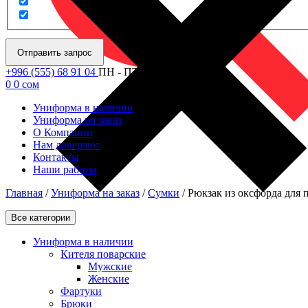
Отправить запрос
+996 (555) 68 91 04
ПН - ПТ: 09.00 - 18.00
0
0
сом
Униформа в наличии
Униформа на заказ
О Компании
Нам доверяют
Контакты
Наши работы
Главная
/
Униформа на заказ
/
Сумки
/
Рюкзак из оксфорда для 
Все категории
Униформа в наличии
Кителя поварские
Мужские
Женские
Фартуки
Брюки