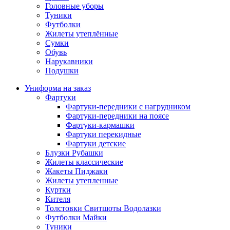
Головные уборы
Туники
Футболки
Жилеты утеплённые
Сумки
Обувь
Нарукавники
Подушки
Униформа на заказ
Фартуки
Фартуки-передники с нагрудником
Фартуки-передники на поясе
Фартуки-кармашки
Фартуки перекидные
Фартуки детские
Блузки Рубашки
Жилеты классические
Жакеты Пиджаки
Жилеты утепленные
Куртки
Кителя
Толстовки Свитшоты Водолазки
Футболки Майки
Туники