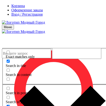
Корзина
Оформление заказа
Вход / Регистрация
Меню
Exact matches only
Search in title
Search in content
Search in posts
Search in pages