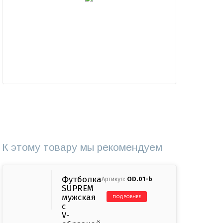
К этому товару мы рекомендуем
Футболка
OD.01-b
SUPREM
мужская
ПОДРОБНЕЕ
с
V-