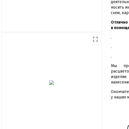
деятель
носить м
схем, кар
Отлично 
в помеще
.
.
.
Мы пре
расцвето
изделие
нанесени
Окончате
у наших 