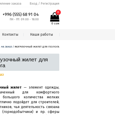
ление заказа
Вход / Регистрация
0
+996 (555) 68 91 04
ПН - ПТ: 09.00 - 18.00
0
сом
Контакты
Наши работы
НА ЗАКАЗ
/
РАЗГРУЗОЧНЫЙ ЖИЛЕТ ДЛЯ ГЕОЛОГА
рузочный жилет для
ога
КАЗ
очный
жилет
— элемент одежды,
значенный для комфортного
 большого количества мелких
тлично подойдет для строителей,
тников, чья деятельность связана
и (горнодобытчики) и пр. сферы