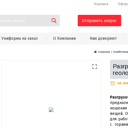
Корзина
Оформ
Отправить запрос
Униформа на заказ
О Компании
Нам доверяют
ГЛАВНАЯ
/
УНИФОРМА 
Разг
геол
НА ЗА
Разгруз
предна
ношения
вещей. О
для рабо
с горам