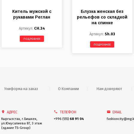
Китель мужской с
Блузка женская без
рукавами Реглан
рельефов со складкой
на спинке
CH.34
Sh.03
ПОДРОБНЕЕ
ПОДРОБНЕЕ
Униформа на заказ
О Компании
Нам доверяют
АДРЕС
TEЛЕФОН
EMAIL
Кыргызстан, г.Бишкек,
+996 (555)
68 91 04
fashioncity@mg.
ул.Юнусалиева 87, 3 этаж
(здание TS-Group)