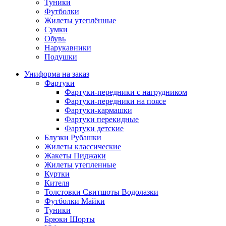
Туники
Футболки
Жилеты утеплённые
Сумки
Обувь
Нарукавники
Подушки
Униформа на заказ
Фартуки
Фартуки-передники с нагрудником
Фартуки-передники на поясе
Фартуки-кармашки
Фартуки перекидные
Фартуки детские
Блузки Рубашки
Жилеты классические
Жакеты Пиджаки
Жилеты утепленные
Куртки
Кителя
Толстовки Свитшоты Водолазки
Футболки Майки
Туники
Брюки Шорты