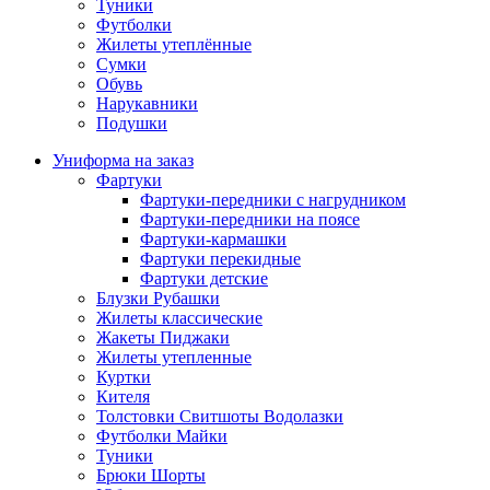
Туники
Футболки
Жилеты утеплённые
Сумки
Обувь
Нарукавники
Подушки
Униформа на заказ
Фартуки
Фартуки-передники с нагрудником
Фартуки-передники на поясе
Фартуки-кармашки
Фартуки перекидные
Фартуки детские
Блузки Рубашки
Жилеты классические
Жакеты Пиджаки
Жилеты утепленные
Куртки
Кителя
Толстовки Свитшоты Водолазки
Футболки Майки
Туники
Брюки Шорты