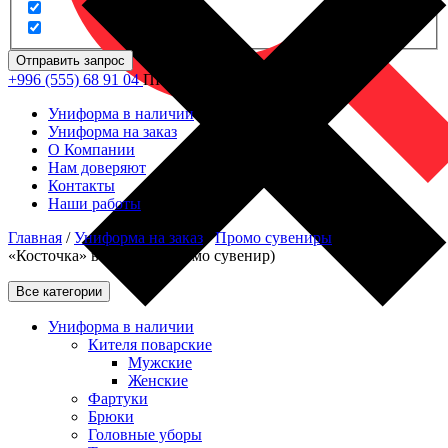
Отправить запрос
+996 (555) 68 91 04
ПН - ПТ: 09.00 - 18.00
Униформа в наличии
Униформа на заказ
О Компании
Нам доверяют
Контакты
Наши работы
Главная
/
Униформа на заказ
/
Промо сувениры
/
Подушка
«Косточка» в машину (промо сувенир)
Все категории
Униформа в наличии
Кителя поварские
Мужские
Женские
Фартуки
Брюки
Головные уборы