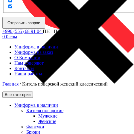
Отправить запрос
+996 (555) 68 91 04
ПН - ПТ: 09.00 - 18.00
0
0
сом
Униформа в наличии
Униформа на заказ
О Компании
Нам доверяют
Контакты
Наши работы
Главная
/
Китель поварской женский классический
Все категории
Униформа в наличии
Кителя поварские
Мужские
Женские
Фартуки
Брюки