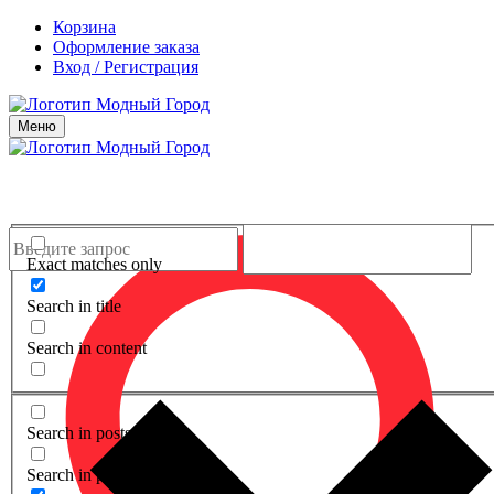
Корзина
Оформление заказа
Вход / Регистрация
Меню
Exact matches only
Search in title
Search in content
Search in posts
Search in pages