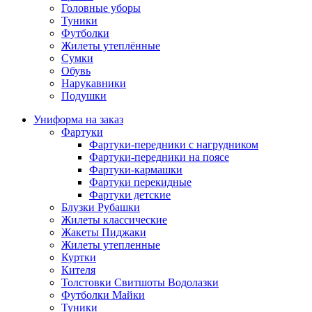
Головные уборы
Туники
Футболки
Жилеты утеплённые
Сумки
Обувь
Нарукавники
Подушки
Униформа на заказ
Фартуки
Фартуки-передники с нагрудником
Фартуки-передники на поясе
Фартуки-кармашки
Фартуки перекидные
Фартуки детские
Блузки Рубашки
Жилеты классические
Жакеты Пиджаки
Жилеты утепленные
Куртки
Кителя
Толстовки Свитшоты Водолазки
Футболки Майки
Туники