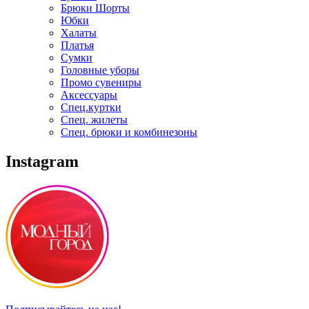
Брюки Шорты
Юбки
Халаты
Платья
Сумки
Головные уборы
Промо сувениры
Аксессуары
Спец.куртки
Спец. жилеты
Спец. брюки и комбинезоны
Instagram