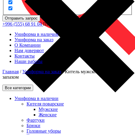
Отправить запрос
+996 (555) 68 91 04
ПН - ПТ: 09.00 - 18.00
Униформа в наличии
Униформа на заказ
О Компании
Нам доверяют
Контакты
Наши работы
Главная
/
Униформа на заказ
/
Китель мужской с большим
запахом
Все категории
Униформа в наличии
Кителя поварские
Мужские
Женские
Фартуки
Брюки
Головные уборы