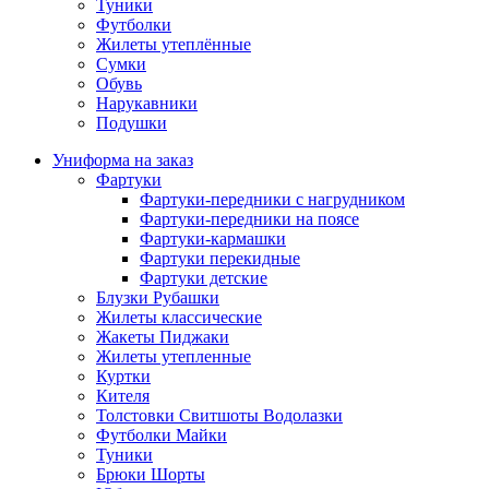
Туники
Футболки
Жилеты утеплённые
Сумки
Обувь
Нарукавники
Подушки
Униформа на заказ
Фартуки
Фартуки-передники с нагрудником
Фартуки-передники на поясе
Фартуки-кармашки
Фартуки перекидные
Фартуки детские
Блузки Рубашки
Жилеты классические
Жакеты Пиджаки
Жилеты утепленные
Куртки
Кителя
Толстовки Свитшоты Водолазки
Футболки Майки
Туники
Брюки Шорты