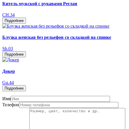
Китель мужской с рукавами Реглан
CH.34
Подробнее
Блузка женская без рельефов со складкой на спинке
Sh.03
Подробнее
Докер
Gu.44
Подробнее
Имя
Телефон