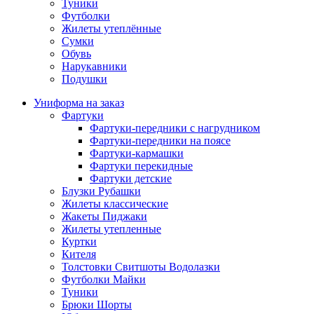
Туники
Футболки
Жилеты утеплённые
Сумки
Обувь
Нарукавники
Подушки
Униформа на заказ
Фартуки
Фартуки-передники с нагрудником
Фартуки-передники на поясе
Фартуки-кармашки
Фартуки перекидные
Фартуки детские
Блузки Рубашки
Жилеты классические
Жакеты Пиджаки
Жилеты утепленные
Куртки
Кителя
Толстовки Свитшоты Водолазки
Футболки Майки
Туники
Брюки Шорты