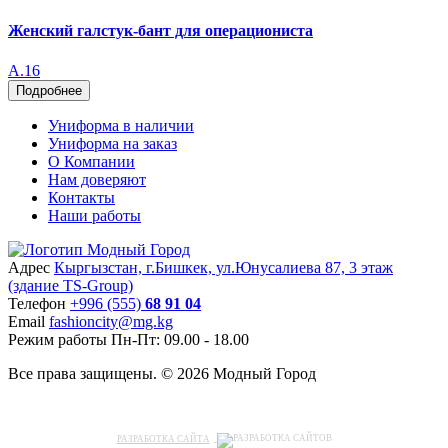
Женский галстук-бант для операциониста
А.16
Подробнее
Униформа в наличии
Униформа на заказ
О Компании
Нам доверяют
Контакты
Наши работы
Адрес
Кыргызстан, г.Бишкек, ул.Юнусалиева 87, 3 этаж
(здание TS-Group)
Teлефон
+996 (555)
68 91 04
Email
fashioncity@mg.kg
Режим работы
Пн-Пт: 09.00 - 18.00
Все права защищены. © 2026 Модный Город
РАЗРАБОТКА САЙТА