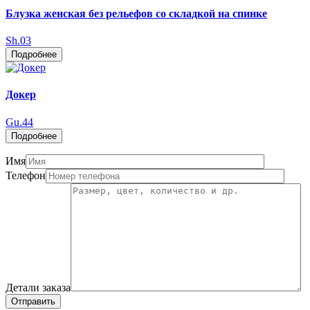
Блузка женская без рельефов со складкой на спинке
Sh.03
Подробнее
Докер
Gu.44
Подробнее
Имя
Телефон
Детали заказа
Отправить