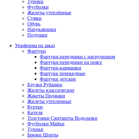
Туники
Футболки
Жилеты утеплённые
Сумки
Обувь
Нарукавники
Подушки
Униформа на заказ
Фартуки
Фартуки-передники с нагрудником
Фартуки-передники на поясе
Фартуки-кармашки
Фартуки перекидные
Фартуки детские
Блузки Рубашки
Жилеты классические
Жакеты Пиджаки
Жилеты утепленные
Куртки
Кителя
Толстовки Свитшоты Водолазки
Футболки Майки
Туники
Брюки Шорты