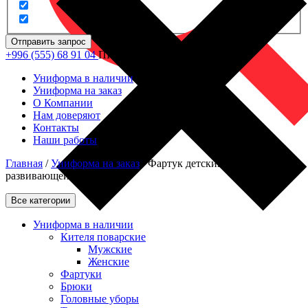
Отправить запрос
+996 (555) 68 91 04
ПН - ПТ: 09.00 - 18.00
Униформа в наличии
Униформа на заказ
О Компании
Нам доверяют
Контакты
Наши работы
Главная
/
Униформа на заказ
/
Фартук детский Зеленый для
развивающей студии
Все категории
Униформа в наличии
Кителя поварские
Мужские
Женские
Фартуки
Брюки
Головные уборы