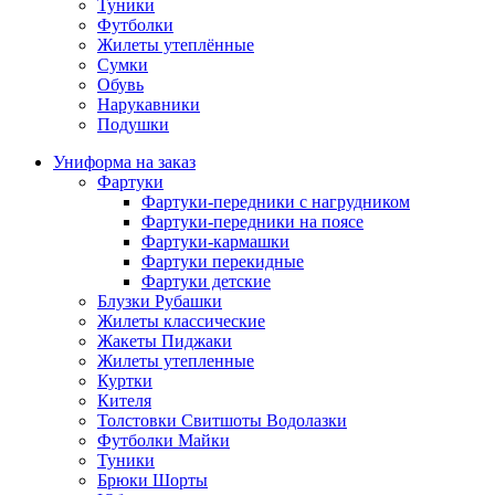
Туники
Футболки
Жилеты утеплённые
Сумки
Обувь
Нарукавники
Подушки
Униформа на заказ
Фартуки
Фартуки-передники с нагрудником
Фартуки-передники на поясе
Фартуки-кармашки
Фартуки перекидные
Фартуки детские
Блузки Рубашки
Жилеты классические
Жакеты Пиджаки
Жилеты утепленные
Куртки
Кителя
Толстовки Свитшоты Водолазки
Футболки Майки
Туники
Брюки Шорты