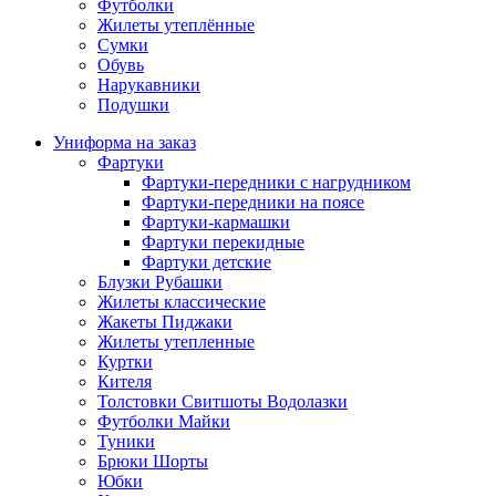
Футболки
Жилеты утеплённые
Сумки
Обувь
Нарукавники
Подушки
Униформа на заказ
Фартуки
Фартуки-передники с нагрудником
Фартуки-передники на поясе
Фартуки-кармашки
Фартуки перекидные
Фартуки детские
Блузки Рубашки
Жилеты классические
Жакеты Пиджаки
Жилеты утепленные
Куртки
Кителя
Толстовки Свитшоты Водолазки
Футболки Майки
Туники
Брюки Шорты
Юбки