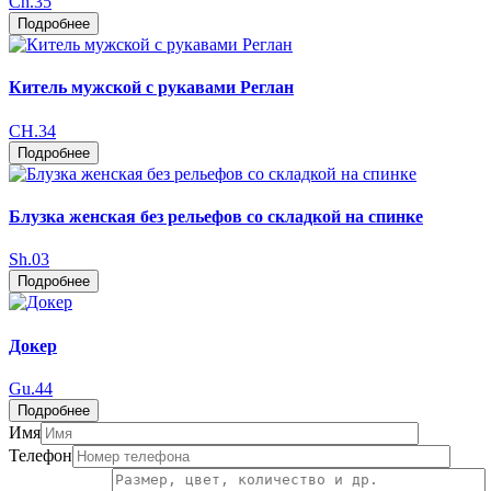
Ch.35
Подробнее
Китель мужской с рукавами Реглан
CH.34
Подробнее
Блузка женская без рельефов со складкой на спинке
Sh.03
Подробнее
Докер
Gu.44
Подробнее
Имя
Телефон