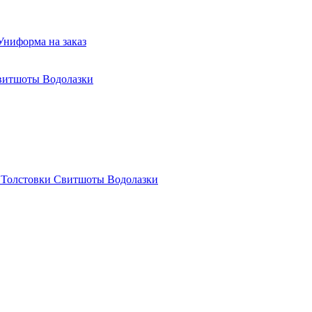
Униформа на заказ
витшоты Водолазки
я
Толстовки Свитшоты Водолазки