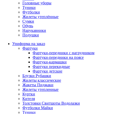
Головные уборы
Туники
Футболки
Жилеты утеплённые
Сумки
Обувь
Нарукавники
Подушки
Униформа на заказ
Фартуки
Фартуки-передники с нагрудником
Фартуки-передники на поясе
Фартуки-кармашки
Фартуки перекидные
Фартуки детские
Блузки Рубашки
Жилеты классические
Жакеты Пиджаки
Жилеты утепленные
Куртки
Кителя
Толстовки Свитшоты Водолазки
Футболки Майки
Туники