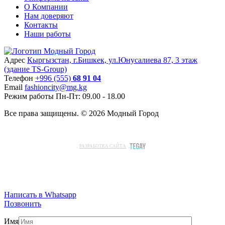
О Компании
Нам доверяют
Контакты
Наши работы
Адрес
Кыргызстан, г.Бишкек, ул.Юнусалиева 87, 3 этаж
(здание TS-Group)
Teлефон
+996 (555)
68 91 04
Email
fashioncity@mg.kg
Режим работы
Пн-Пт: 09.00 - 18.00
Все права защищены. © 2026 Модный Город
РАЗРАБОТКА САЙТА
Написать в Whatsapp
Позвонить
Имя