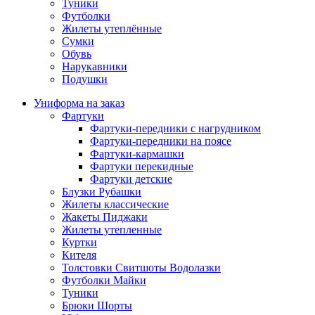
Туники
Футболки
Жилеты утеплённые
Сумки
Обувь
Нарукавники
Подушки
Униформа на заказ
Фартуки
Фартуки-передники с нагрудником
Фартуки-передники на поясе
Фартуки-кармашки
Фартуки перекидные
Фартуки детские
Блузки Рубашки
Жилеты классические
Жакеты Пиджаки
Жилеты утепленные
Куртки
Кителя
Толстовки Свитшоты Водолазки
Футболки Майки
Туники
Брюки Шорты