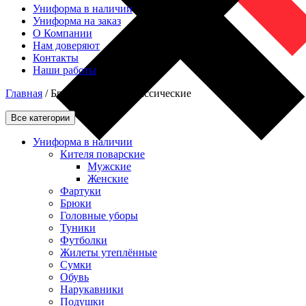
Униформа в наличии
Униформа на заказ
О Компании
Нам доверяют
Контакты
Наши работы
Главная
/
Брюки мужские классические
Все категории
Униформа в наличии
Кителя поварские
Мужские
Женские
Фартуки
Брюки
Головные уборы
Туники
Футболки
Жилеты утеплённые
Сумки
Обувь
Нарукавники
Подушки