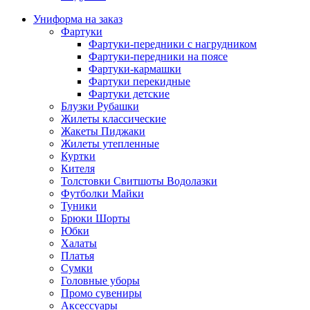
Униформа на заказ
Фартуки
Фартуки-передники с нагрудником
Фартуки-передники на поясе
Фартуки-кармашки
Фартуки перекидные
Фартуки детские
Блузки Рубашки
Жилеты классические
Жакеты Пиджаки
Жилеты утепленные
Куртки
Кителя
Толстовки Свитшоты Водолазки
Футболки Майки
Туники
Брюки Шорты
Юбки
Халаты
Платья
Сумки
Головные уборы
Промо сувениры
Аксессуары