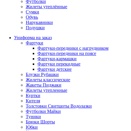
Футболки
Жилеты утеплённые
Сумки
Обувь
Нарукавники
Подушки
Униформа на заказ
Фартуки
Фартуки-передники с нагрудником
Фартуки-передники на поясе
Фартуки-кармашки
Фартуки перекидные
Фартуки детские
Блузки Рубашки
Жилеты классические
Жакеты Пиджаки
Жилеты утепленные
Куртки
Кителя
Толстовки Свитшоты Водолазки
Футболки Майки
Туники
Брюки Шорты
Юбки