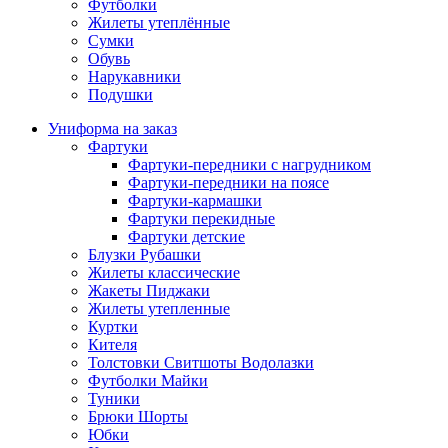
Футболки
Жилеты утеплённые
Сумки
Обувь
Нарукавники
Подушки
Униформа на заказ
Фартуки
Фартуки-передники с нагрудником
Фартуки-передники на поясе
Фартуки-кармашки
Фартуки перекидные
Фартуки детские
Блузки Рубашки
Жилеты классические
Жакеты Пиджаки
Жилеты утепленные
Куртки
Кителя
Толстовки Свитшоты Водолазки
Футболки Майки
Туники
Брюки Шорты
Юбки